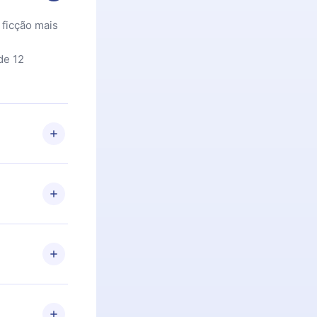
 ficção mais
de 12
 Se por algum
om nossa
itar o
racia.
 Por
firmar a
 aniversário
 de 2500+
de ler ou