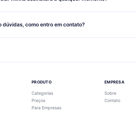
quer momento através do nosso aplicativo disponível para iOS, 
Você também pode ler ou ouvir seus títulos favoritos offline e
cida por não renovar sua assinatura do 12min, você pode cancel
 um quiz de perguntas para te ajudar a fixar o conteúdo no final
ento e o próximo ciclo de cobrança não ocorrerá.
o dúvidas, como entro em contato?
re para entrar em contato por
support@12min.com
.
PRODUTO
EMPRESA
Categorias
Sobre
Preços
Contato
Para Empresas