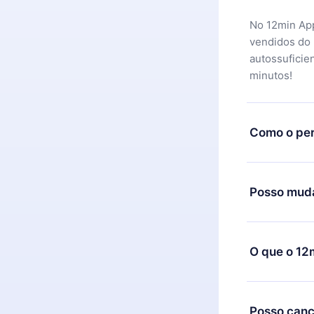
No 12min App
vendidos do
autossuficie
minutos!
Como o per
Você pode ba
motivo não f
Posso muda
equipe de su
reembolso do
Sim, mas a m
exemplo, se 
O que o 12
mudança para
de cobrança
O 12min Prem
títulos disp
Posso canc