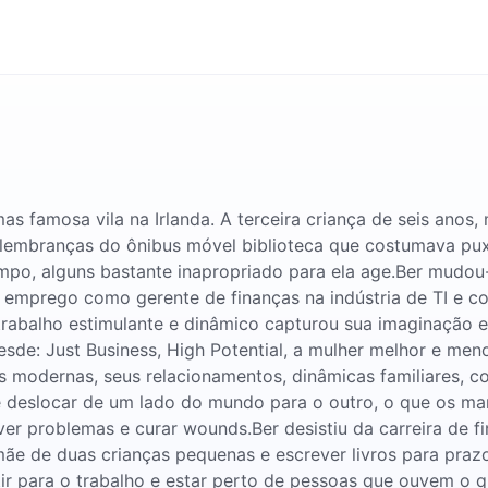
s famosa vila na Irlanda. A terceira criança de seis anos, 
as lembranças do ônibus móvel biblioteca que costumava pu
tempo, alguns bastante inapropriado para ela age.Ber mud
 emprego como gerente de finanças na indústria de TI e c
trabalho estimulante e dinâmico capturou sua imaginação e
esde: Just Business, High Potential, a mulher melhor e meno
s modernas, seus relacionamentos, dinâmicas familiares, co
 deslocar de um lado do mundo para o outro, o que os mant
ver problemas e curar wounds.Ber desistiu da carreira de 
ãe de duas crianças pequenas e escrever livros para praz
stir para o trabalho e estar perto de pessoas que ouvem o qu