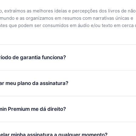
, extraímos as melhores ideias e percepções dos livros de não
 mundo e as organizamos em resumos com narrativas únicas e
ntes que podem ser consumidos em áudio e/ou texto em cerca 
íodo de garantia funciona?
ixar nosso aplicativo e começar a aproveitar nossa biblioteca.
icar satisfeito com nossa plataforma, basta entrar em contato c
r meu plano da assinatura?
porte (
contato@12min.com
) em até 7 dias após a compra e solic
 valor. Você receberá tudo que pagou, sem perguntas ou buroc
udança só se aplicará a partir do próximo período de cobrança.
você decidiu mudar sua assinatura mensal para anual, após con
min Premium me dá direito?
 o plano anual, o novo plano só será aplicado e cobrado após o
 daquele mês.
ium é um plano que te garante acesso a toda nossa biblioteca
oníveis em 3 línguas (Inglês, espanhol e português) que você po
elar minha assinatura a qualquer momento?