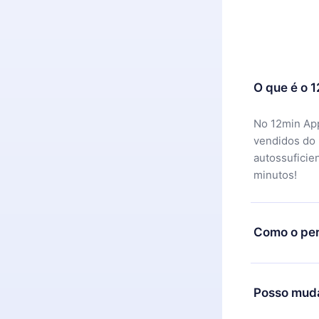
O que é o 
No 12min App
vendidos do
autossuficie
minutos!
Como o per
Você pode ba
motivo não f
Posso muda
equipe de su