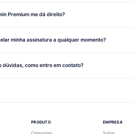
 valor. Você receberá tudo que pagou, sem perguntas ou buroc
udança só se aplicará a partir do próximo período de cobrança.
você decidiu mudar sua assinatura mensal para anual, após con
min Premium me dá direito?
 o plano anual, o novo plano só será aplicado e cobrado após o
 daquele mês.
ium é um plano que te garante acesso a toda nossa biblioteca
oníveis em 3 línguas (Inglês, espanhol e português) que você po
elar minha assinatura a qualquer momento?
quer momento através do nosso aplicativo disponível para iOS, 
Você também pode ler ou ouvir seus títulos favoritos offline e
cida por não renovar sua assinatura do 12min, você pode cancel
 um quiz de perguntas para te ajudar a fixar o conteúdo no final
ento e o próximo ciclo de cobrança não ocorrerá.
o dúvidas, como entro em contato?
re para entrar em contato por
support@12min.com
.
PRODUTO
EMPRESA
Categorias
Sobre