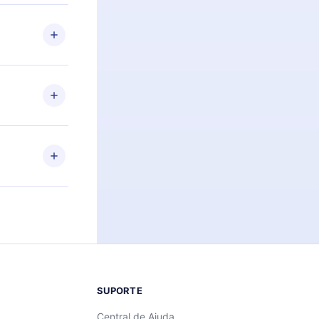
racia.
 Por
firmar a
 aniversário
 de 2500+
de ler ou
Android e
 também se
ar a
 de cada
SUPORTE
Central de Ajuda