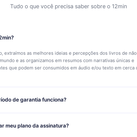
Tudo o que você precisa saber sobre o 12min
12min?
, extraímos as melhores ideias e percepções dos livros de não
 mundo e as organizamos em resumos com narrativas únicas e
ntes que podem ser consumidos em áudio e/ou texto em cerca 
íodo de garantia funciona?
ixar nosso aplicativo e começar a aproveitar nossa biblioteca.
icar satisfeito com nossa plataforma, basta entrar em contato c
r meu plano da assinatura?
porte (
contato@12min.com
) em até 7 dias após a compra e solic