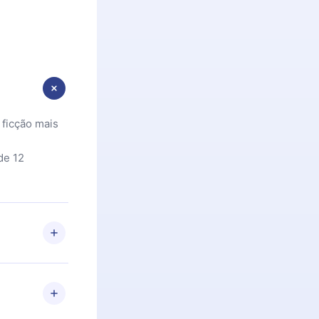
 ficção mais
de 12
 Se por algum
om nossa
itar o