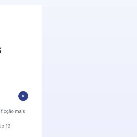
s
 ficção mais
de 12