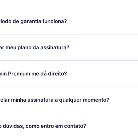
íodo de garantia funciona?
ixar nosso aplicativo e começar a aproveitar nossa biblioteca.
icar satisfeito com nossa plataforma, basta entrar em contato c
r meu plano da assinatura?
porte (
contato@12min.com
) em até 7 dias após a compra e solic
 valor. Você receberá tudo que pagou, sem perguntas ou buroc
udança só se aplicará a partir do próximo período de cobrança.
você decidiu mudar sua assinatura mensal para anual, após con
min Premium me dá direito?
 o plano anual, o novo plano só será aplicado e cobrado após o
 daquele mês.
ium é um plano que te garante acesso a toda nossa biblioteca
oníveis em 3 línguas (Inglês, espanhol e português) que você po
elar minha assinatura a qualquer momento?
quer momento através do nosso aplicativo disponível para iOS, 
Você também pode ler ou ouvir seus títulos favoritos offline e
cida por não renovar sua assinatura do 12min, você pode cancel
 um quiz de perguntas para te ajudar a fixar o conteúdo no final
ento e o próximo ciclo de cobrança não ocorrerá.
o dúvidas, como entro em contato?