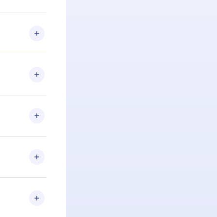
 Se por algum
om nossa
itar o
racia.
 Por
firmar a
 aniversário
 de 2500+
de ler ou
Android e
 também se
ar a
 de cada