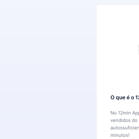
O que é o 
No 12min App
vendidos do
autossuficie
minutos!