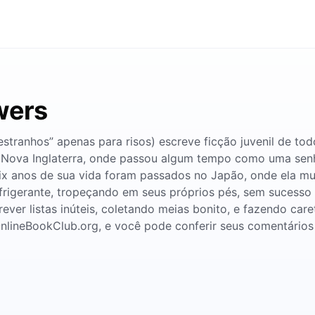
wers
tranhos” apenas para risos) escreve ficção juvenil de tod
Nova Inglaterra, onde passou algum tempo como uma senho
x anos de sua vida foram passados ​​no Japão, onde ela m
frigerante, tropeçando em seus próprios pés, sem sucesso
ever listas inúteis, coletando meias bonito, e fazendo car
lineBookClub.org, e você pode conferir seus comentários o