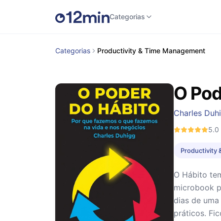
Categorias
Categorias
Productivity & Time Management
O Pod
Charles Duh
5.0
Productivity
O Hábito tem
microbook po
dias de uma 
práticos. Fi