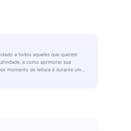
ndado a todos aqueles que querem
utividade, e como aprimorar sua
elhor momento de leitura é durante um
ferencialmente em casa.