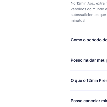
No 12min App, extraí
vendidos do mundo e
autossuficientes que
minutos!
Como o período de
Você pode baixar noss
motivo não ficar sati
Posso mudar meu p
equipe de suporte (c
reembolso do valor. 
Sim, mas a mudança s
exemplo, se você dec
O que o 12min Pre
mudança para o plano
de cobrança daquele
O 12min Premium é um
títulos disponíveis e
Posso cancelar mi
ouvir a qualquer mome