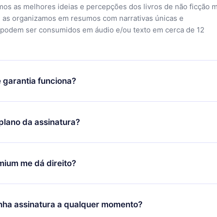
mos as melhores ideias e percepções dos livros de não ficção 
 as organizamos em resumos com narrativas únicas e
 podem ser consumidos em áudio e/ou texto em cerca de 12
 garantia funciona?
o aplicativo e começar a aproveitar nossa biblioteca. Se por a
sfeito com nossa plataforma, basta entrar em contato com nossa
lano da assinatura?
ontato@12min.com) em até 7 dias após a compra e solicitar o
Você receberá tudo que pagou, sem perguntas ou burocracia.
ó se aplicará a partir do próximo período de cobrança. Por
idiu mudar sua assinatura mensal para anual, após confirmar a
mium me dá direito?
 anual, o novo plano só será aplicado e cobrado após o anivers
 mês.
 plano que te garante acesso a toda nossa biblioteca de 2500
m 3 línguas (Inglês, espanhol e português) que você pode ler ou
nha assinatura a qualquer momento?
nto através do nosso aplicativo disponível para iOS, Android e