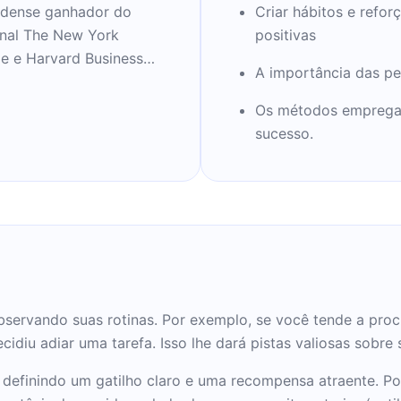
idense ganhador do
Criar hábitos e refor
ornal The New York
positivas
le e Harvard Business
A importância das pe
Os métodos empregad
formação de hábitos,
sucesso.
e fazemos o que fazemos
o pela Random House em
oi publicado no New
resas aprendem seus
ais de 60 semanas nas
es.
r Better: The Secrets of
observando suas rotinas. Por exemplo, se você tende a proc
 que foi lançado em 8 de
iu adiar uma tarefa. Isso lhe dará pistas valiosas sobre s
mes
 definindo um gatilho claro e uma recompensa atraente. P