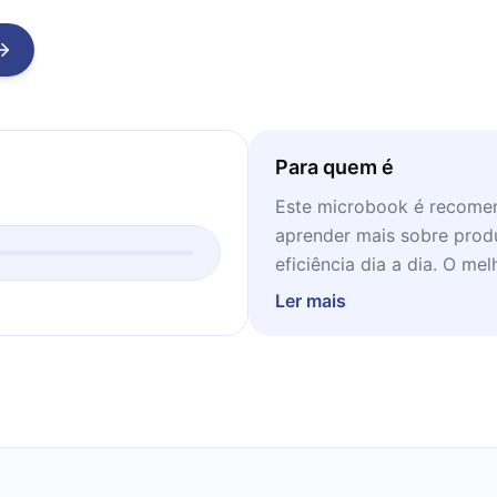
Para quem é
Este microbook é recome
aprender mais sobre prod
eficiência dia a dia. O m
momento de descanso, pre
Ler mais