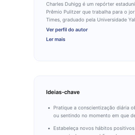
Charles Duhigg é um repórter estadun
Prêmio Pulitzer que trabalha para o j
Times, graduado pela Universidade Ya
School, situado em Nova York.
Ver perfil do autor
Ler mais
O livro de Duhigg sobre a ciência da 
intitulado O poder do hábito: por qu
na vida e nos negócios, foi publicad
28 de fevereiro de 2012. Um extrato f
York Times intitulado " Como as emp
segredos". O Power of Habit passou m
listas de best-sellers do New York Tim
Ideias-chave
Ele também é o autor de Smarter Faste
Pratique a conscientização diária 
Being Productive in Life and Business,
ou sentindo no momento em que decid
março de 2016. Tornou-se um Bestseller do New York Ti
Estabeleça novos hábitos positivos
em março de 2016