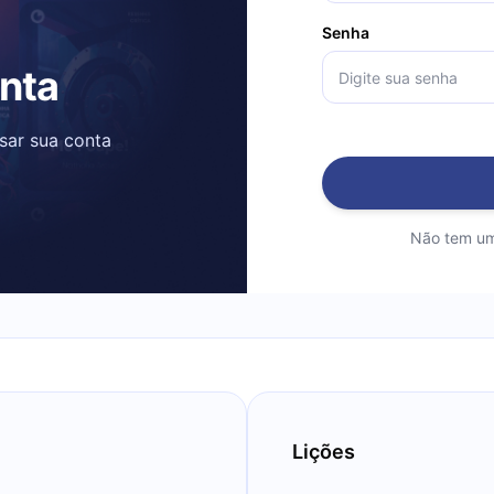
Senha
onta
ssar sua conta
Não tem um
Lições